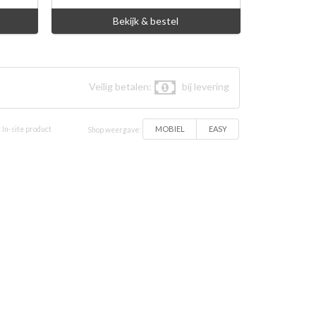
Bekijk & bestel
Veilig betalen:
bij levering
MOBIEL
EASY
 In-site product
Shop weergave: