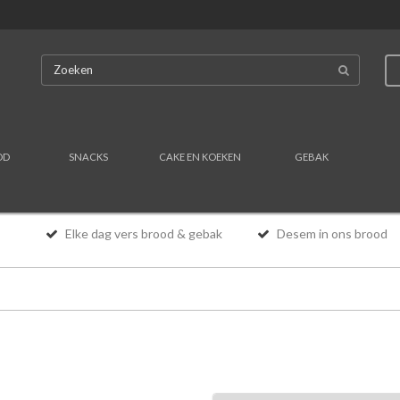
OD
SNACKS
CAKE EN KOEKEN
GEBAK
Elke dag vers brood & gebak
Desem in ons brood