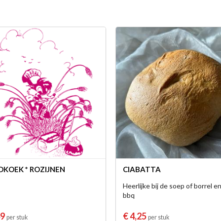
DKOEK * ROZIJNEN
CIABATTA
Heerlijke bij de soep of borrel en
bbq
49
€ 4,25
per stuk
per stuk