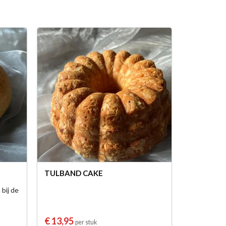
TULBAND CAKE
 bij de
€ 13,95
per stuk