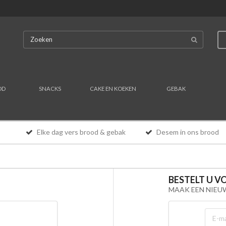
OD
SNACKS
CAKE EN KOEKEN
GEBAK
Elke dag vers brood & gebak
Desem in ons brood
BESTELT U V
MAAK EEN NIE