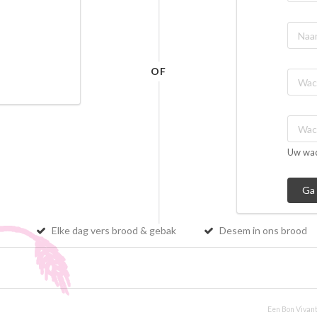
OF
Uw wac
Elke dag vers brood & gebak
Desem in ons brood
Een Bon Vivant