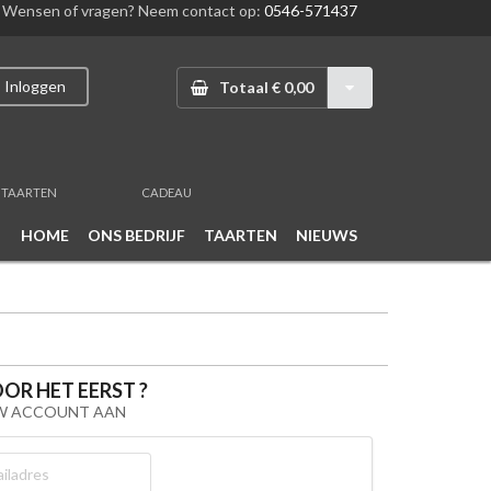
Wensen of vragen? Neem contact op:
0546-571437
Inloggen
Totaal € 0,00
TAARTEN
CADEAU
HOME
ONS BEDRIJF
TAARTEN
NIEUWS
OOR HET EERST ?
UW ACCOUNT AAN