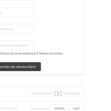
htwoord moet minimaal 8 tekens bevatten.
Veilig betalen:
bij levering
MOBIEL
EASY
 In-site product
Shop weergave: