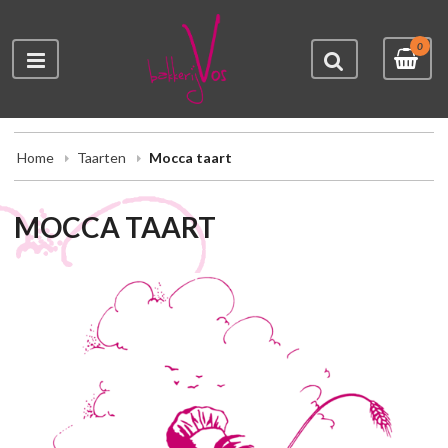
0
Home
Taarten
Mocca taart
MOCCA TAART