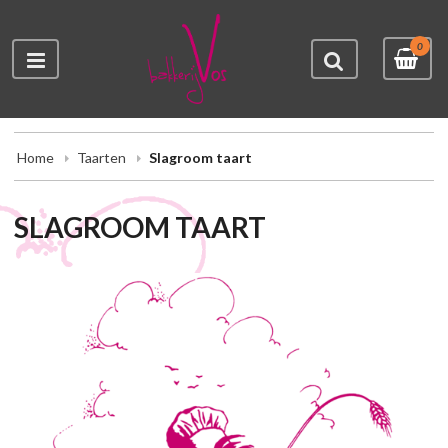
0
Home
Taarten
Slagroom taart
SLAGROOM TAART