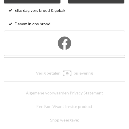
Elke dag vers brood & gebak
Desem in ons brood
Veilig betalen:
bij levering
Algemene voorwaarden
Privacy Statement
Een Bon Vivant In-site product
Shop weergave: