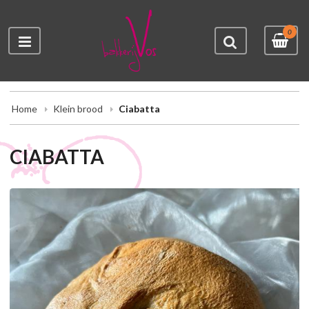
0
Home
Klein brood
Ciabatta
CIABATTA