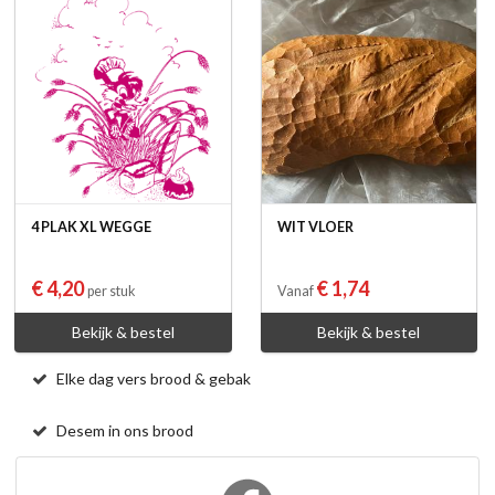
4 PLAK XL WEGGE
WIT VLOER
€ 4,20
€ 1,74
per stuk
Vanaf
Bekijk & bestel
Bekijk & bestel
Elke dag vers brood & gebak
Desem in ons brood