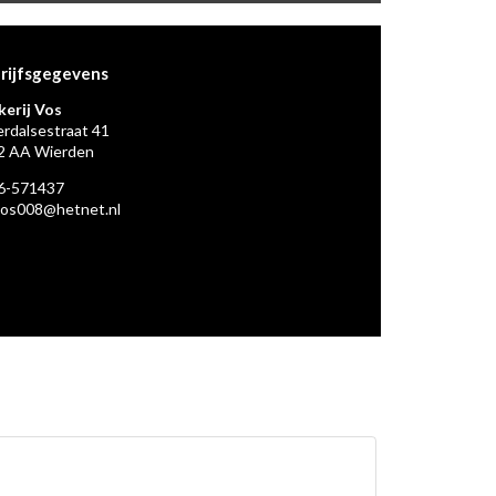
rijfsgegevens
kerij Vos
erdalsestraat 41
2 AA Wierden
6-571437
vos008@hetnet.nl