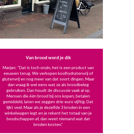
Van brood word je dik
Marjan: “Dat is toch onzin, het is een product van
eeuwen terug. We verkopen koolhydratenvrij of
glutenvrij en nog meer van dat soort dingen. Maar
dan vraag ik wel eens wat ze als broodbeleg
gebruiken. Dan houdt de discussie vaak al op.
Mensen die één brood bij ons kopen, betalen
gemiddeld, laten we zeggen drie-euro vijftig. Dat
lijkt veel. Maar als je dezelfde 3 broden in een
winkelwagen legt en je rekent het totaal van je
boodschappen af, dan weet niemand wat dat
broden kosten.”