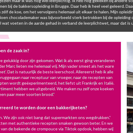
r gezien maar ik was nog wel leerplichtig. Ik heb nog gekeken bij ander
men bij de bakkersopleiding in Brugge. Daar heb ik heel veel geleerd. Daa
zélf de koe, om het vervolgens helemaal uit elkaar te halen. Mijn opleidi
mpioen chocolademaker was bijvoorbeeld sterk betrokken bij de opleiding
wat voeten in de aarde gehad in verband de leerplichtwet, maar dat is ui
en de zaak in?
 gelukkig door zijn gekomen. Wat ik als eerst ging veranderen
der Marc lieten me helemaal vrij. Mijn vader smeet als het ware
’. Dat is natuurlijk de beste leerschool. Allereerst heb ik alle
ruggegaan naar receptuur van vroeger, naar de recepten van
pten wordt geëxperimenteerd, het liefst uit Frankrijk en Italië.
ortiment hebben we uitgebreid. We maken nu zelf onze koeken
een paar meer soorten brood.”
urreerd te worden door een bakkerijketen?
n. We zijn ook niet bang dat supermarkten ons wegdrukken.”
ucten met authentieke recepten smaken gewoon beter. En we
e van de bekende de crompouce via Tiktok opdook, hebben wij