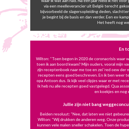
waar ik wat aan had. Na één jaar hield ik het voo
via een meelleverancier uit België terecht geko
bijvoorbeeld de slagersopleiding deden, slachtten 
je begint bij de basis en dan verder. Een ex-ka
Het heeft nog wel 
En to
Wilton: “Toen begon in 2020 de coronacrisis waar we
toen ik aan boord kwam? Mijn ouders, vooral mijn va
zijn receptenboek naar me toe en zei ‘red oew der met
recepten eens goed beschreven. En ik ben weer te
opa Antoon dus. Ik kijk veel clipjes waar er met rece
Ik heb nu alle recepten goed vastgelegd. Qua ass
en koekjes en nog 
Jullie zijn niet bang weggeconc
Beiden resoluut: “Nee, dat laten we niet gebeure
Wilton: “Wij drukken de anderen weg. Onze prod
kunnen vele malen sneller schakelen. Toen de hyp