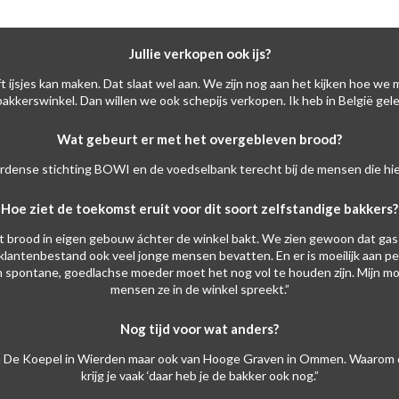
Jullie verkopen ook ijs?
t ijsjes kan maken. Dat slaat wel aan. We zijn nog aan het kijken hoe we
akkerswinkel. Dan willen we ook schepijs verkopen. Ik heb in België gel
Wat gebeurt er met het overgebleven brood?
rdense stichting BOWI en de voedselbank terecht bij de mensen die hier
Hoe ziet de toekomst eruit voor dit soort zelfstandige bakkers?
het brood in eigen gebouw áchter de winkel bakt. We zien gewoon dat gas 
 klantenbestand ook veel jonge mensen bevatten. En er is moeilijk aan 
n spontane, goedlachse moeder moet het nog vol te houden zijn. Mijn moe
mensen ze in de winkel spreekt.”
Nog tijd voor wat anders?
d van De Koepel in Wierden maar ook van Hooge Graven in Ommen. Waarom
krijg je vaak ‘daar heb je de bakker ook nog.”