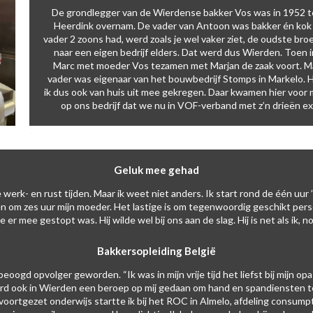
De grondlegger van de Wierdense bakker Vos was in 1952 t
Heerdink overnam. De vader van Antoon was bakker én kok
vader 2 zoons had, werd zoals je wel vaker ziet, de oudste b
naar een eigen bedrijf elders. Dat werd dus Wierden. Toen i
Marc met moeder Vos tezamen met Marjan de zaak voort. Ma
vader was eigenaar van het bouwbedrijf Stomps in Markelo. H
ik dus ook van huis uit mee gekregen. Daar kwamen hier voor 
op ons bedrijf dat we nu in VOF-verband met z’n drieën ex
Geluk mee gehad
 werk- en rust tijden. Maar ik weet niet anders. Ik start rond de één uu
n om zes uur mijn moeder. Het lastige is om tegenwoordig geschikt perso
ie er mee gestopt was. Hij wilde wel bij ons aan de slag. Hij is net als ik,
Bakkersopleiding België
eoogd opvolger geworden. “Ik was in mijn vrije tijd het liefst bij mijn op
erd ook in Wierden een beroep op mij gedaan om hand en spandiensten te 
voortgezet onderwijs startte ik bij het ROC in Almelo, afdeling consumpt