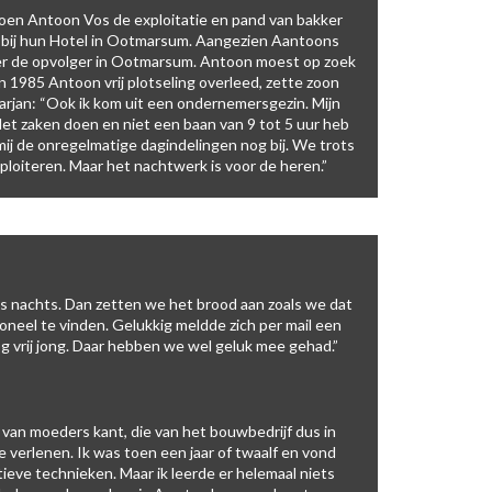
oen Antoon Vos de exploitatie en pand van bakker
 bij hun Hotel in Ootmarsum. Aangezien Aantoons
roer de opvolger in Ootmarsum. Antoon moest op zoek
n 1985 Antoon vrij plotseling overleed, zette zoon
rjan: “Ook ik kom uit een ondernemersgezin. Mijn
et zaken doen en niet een baan van 9 tot 5 uur heb
mij de onregelmatige dagindelingen nog bij. We trots
ploiteren. Maar het nachtwerk is voor de heren.”
r ’s nachts. Dan zetten we het brood aan zoals we dat
neel te vinden. Gelukkig meldde zich per mail een
 nog vrij jong. Daar hebben we wel geluk mee gehad.”
a van moeders kant, die van het bouwbedrijf dus in
verlenen. Ik was toen een jaar of twaalf en vond
ieve technieken. Maar ik leerde er helemaal niets