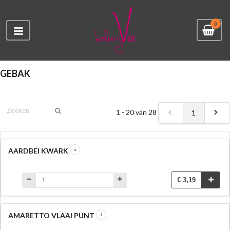
0
GEBAK
1 - 20 van 28
1
AARDBEI KWARK
€ 3,19
AMARETTO VLAAI PUNT