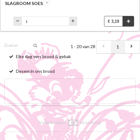
SLAGROOM SOES
€ 3,19
1 - 20 van 28
1
Elke dag vers brood & gebak
Desem in ons brood
Veilig betalen:
bij levering