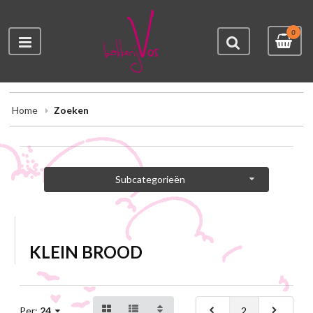
0
Home
Zoeken
Subcategorieën
KLEIN BROOD
2
Per:
24